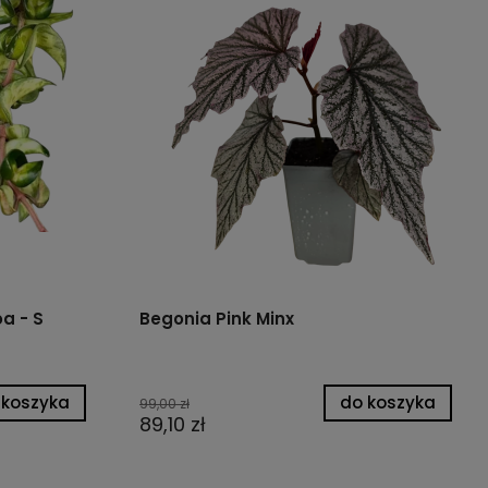
a - S
Begonia Pink Minx
 koszyka
do koszyka
99,00 zł
89,10 zł