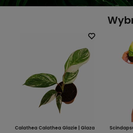
Wybr
en
Calathea Calathea Glazie | Glaza
Scindaps