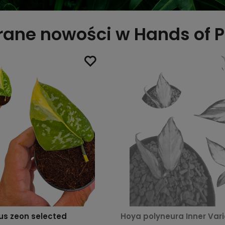
ane nowości w Hands of P
us zeon selected
Hoya polyneura Inner Var