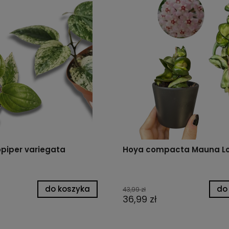
piper variegata
Hoya compacta Mauna Lo
do koszyka
do
43,99 zł
36,99 zł