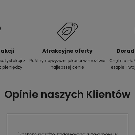
akcji
Atrakcyjne oferty
Dorad
atysfakcji z
Rośliny najwyższej jakości w możliwie
Chętnie sł
t pieniędzy
najlepszej cenie
etapie Twoj
Opinie naszych Klientów
"Jestem bardzo zadowolona z zakupów w