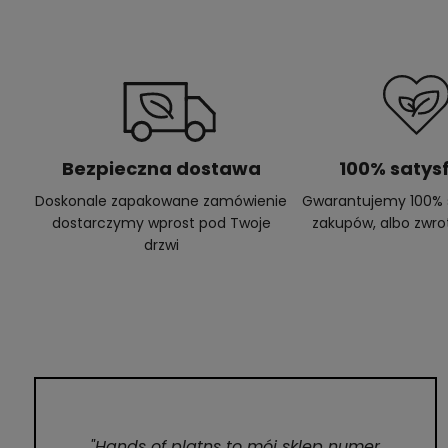
Bezpieczna dostawa
100% satysf
Doskonale zapakowane zamówienie
Gwarantujemy 100% s
dostarczymy wprost pod Twoje
zakupów, albo zwro
drzwi
"Hands of platns to mój sklep numer