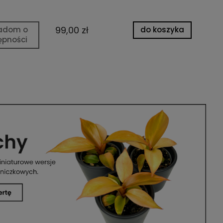
99,00 zł
14
adom o
do koszyka
ępności