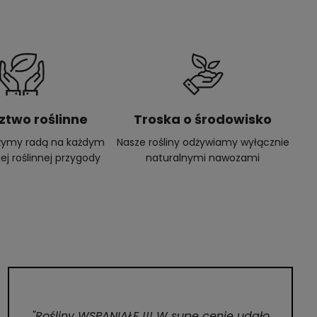
ztwo roślinne
Troska o środowisko
użymy radą na każdym
Nasze rośliny odżywiamy wyłącznie
ej roślinnej przygody
naturalnymi nawozami
"Rośliny WSPANIAŁE !!! W supe cenie udało