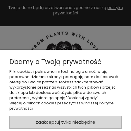
Twoje dane będą przetwarzane zgodnie z naszą
polityką
prywatności
Dbamy o Twoją prywatność
Pliki cookies i pokrewne im technologie umożliwiają
poprawne działanie strony i pomagają nam dostosować
Dołącz do naszej
grupy facebookowej !
ofertę do Twoich potrzeb. Możesz zaakceptować
wykorzystanie przez nas wszystkich tych plików i przejść
do sklepu lub dostosować użycie plików do swoich
POMOC
preferencji, wybierając opcję "Dostosuj zgody".
Więcej o plikach cookies przeczytasz w naszej Polityce
prywatności.
SKLEP
zaakceptuj tylko niezbędne
ZAMÓWIENIA