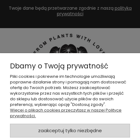
Twoje dane będą przetwarzane zgodnie z naszą
polityką
prywatności
Dbamy o Twoją prywatność
Pliki cookies i pokrewne im technologie umożliwiają
poprawne działanie strony i pomagają nam dostosować
Dołącz do naszej
grupy facebookowej !
ofertę do Twoich potrzeb. Możesz zaakceptować
wykorzystanie przez nas wszystkich tych plików i przejść
do sklepu lub dostosować użycie plików do swoich
POMOC
preferencji, wybierając opcję "Dostosuj zgody".
Więcej o plikach cookies przeczytasz w naszej Polityce
prywatności.
SKLEP
zaakceptuj tylko niezbędne
ZAMÓWIENIA