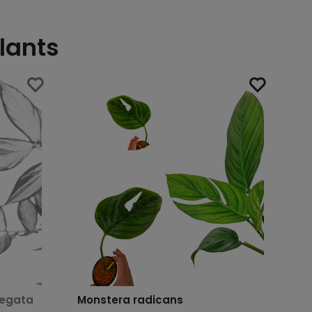
lants
iegata
Monstera radicans
Sc