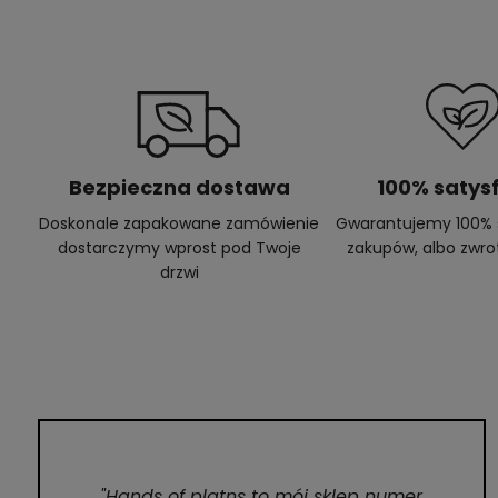
Bezpieczna dostawa
100% satysf
Doskonale zapakowane zamówienie
Gwarantujemy 100% s
dostarczymy wprost pod Twoje
zakupów, albo zwro
drzwi
"Hands of platns to mój sklep numer