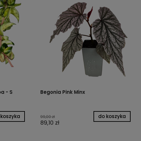
a - S
Begonia Pink Minx
 koszyka
do koszyka
99,00 zł
89,10 zł