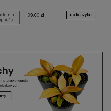
99,00 zł
14
adom o
do koszyka
ępności