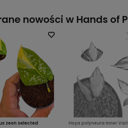
ane nowości w Hands of P
us zeon selected
Hoya polyneura Inner Var