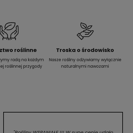
ztwo roślinne
Troska o środowisko
użymy radą na każdym
Nasze rośliny odżywiamy wyłącznie
ej roślinnej przygody
naturalnymi nawozami
"Rośliny WSPANIAŁE !!! W supe cenie udało