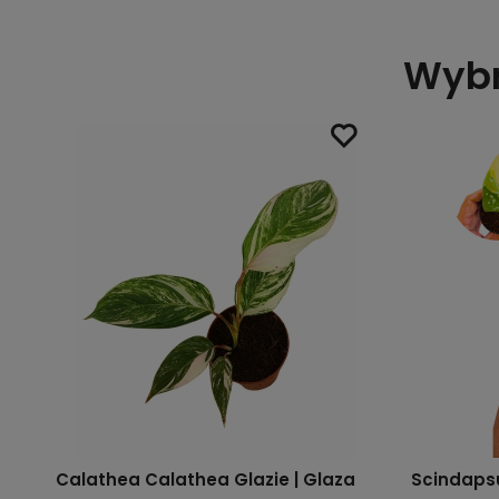
Wybr
en
Calathea Calathea Glazie | Glaza
Scindaps