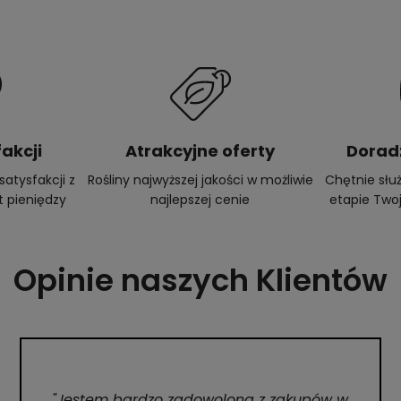
akcji
Atrakcyjne oferty
Dorad
atysfakcji z
Rośliny najwyższej jakości w możliwie
Chętnie sł
t pieniędzy
najlepszej cenie
etapie Twoj
Opinie naszych Klientów
"Jestem bardzo zadowolona z zakupów w