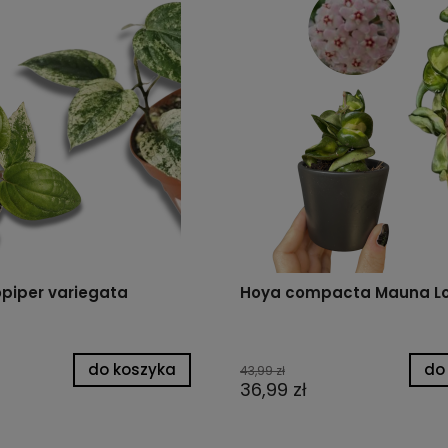
piper variegata
Hoya compacta Mauna Lo
do koszyka
do
43,99 zł
36,99 zł