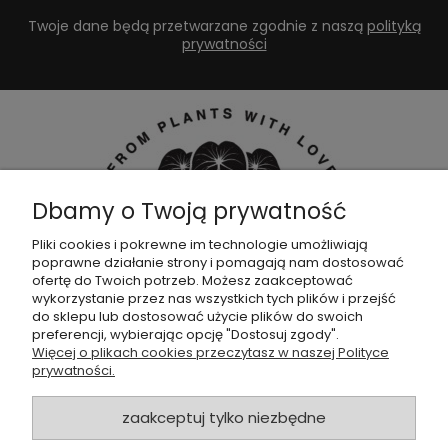
Twoje dane będą przetwarzane zgodnie z naszą
polityką
prywatności
Dbamy o Twoją prywatność
Pliki cookies i pokrewne im technologie umożliwiają
poprawne działanie strony i pomagają nam dostosować
Dołącz do naszej
grupy facebookowej !
ofertę do Twoich potrzeb. Możesz zaakceptować
wykorzystanie przez nas wszystkich tych plików i przejść
do sklepu lub dostosować użycie plików do swoich
POMOC
preferencji, wybierając opcję "Dostosuj zgody".
Więcej o plikach cookies przeczytasz w naszej Polityce
prywatności.
SKLEP
zaakceptuj tylko niezbędne
ZAMÓWIENIA