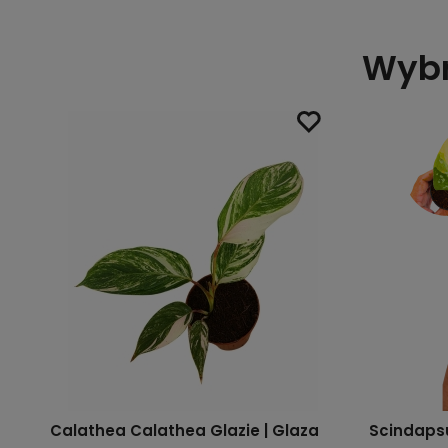
Wybr
en
Calathea Calathea Glazie | Glaza
Scindaps