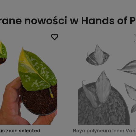
ane nowości w Hands of P
us zeon selected
Hoya polyneura Inner Var