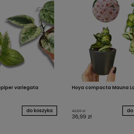
piper variegata
Hoya compacta Mauna Lo
do koszyka
do
43,99 zł
36,99 zł