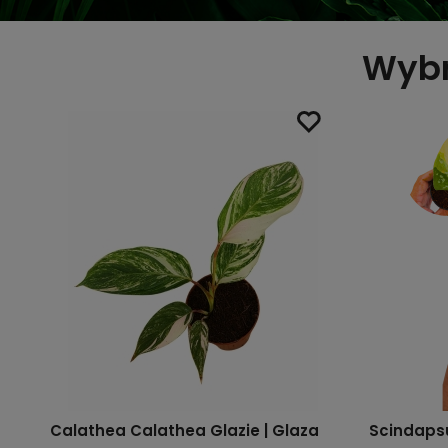
Wybr
en
Calathea Calathea Glazie | Glaza
Scindaps