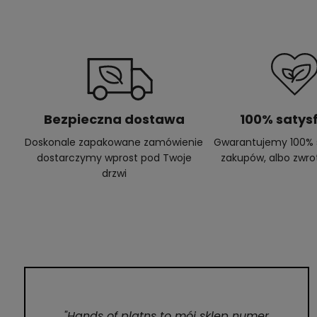
Bezpieczna dostawa
100% satysf
Doskonale zapakowane zamówienie
Gwarantujemy 100% s
dostarczymy wprost pod Twoje
zakupów, albo zwro
drzwi
"Hands of platns to mój sklep numer