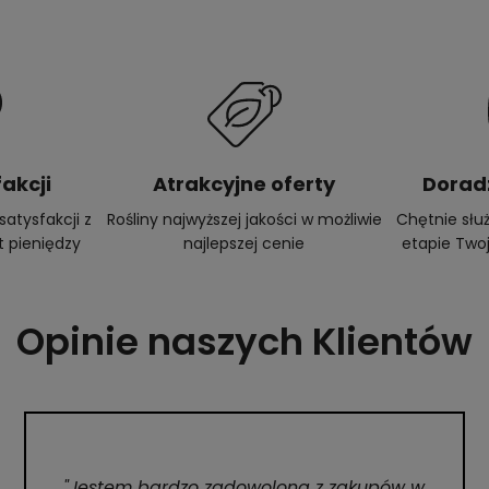
akcji
Atrakcyjne oferty
Dorad
atysfakcji z
Rośliny najwyższej jakości w możliwie
Chętnie sł
t pieniędzy
najlepszej cenie
etapie Twoj
Opinie naszych Klientów
"Jestem bardzo zadowolona z zakupów w