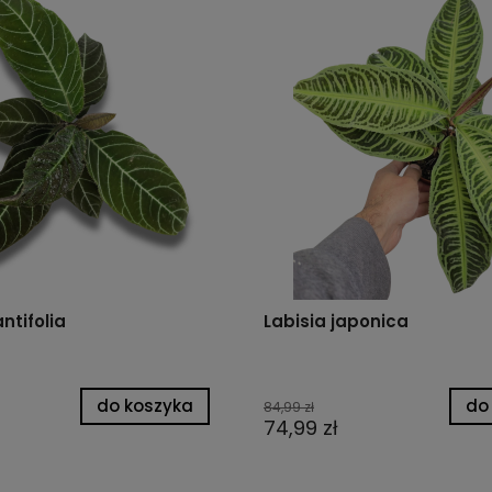
ntifolia
Labisia japonica
do koszyka
do
84,99 zł
74,99 zł