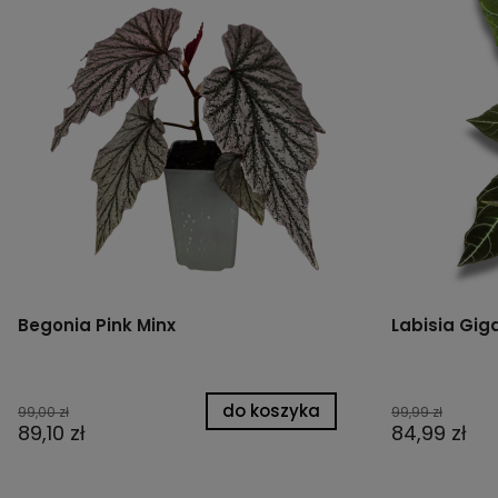
Begonia Pink Minx
Labisia Giga
do koszyka
99,00 zł
99,99 zł
89,10 zł
84,99 zł