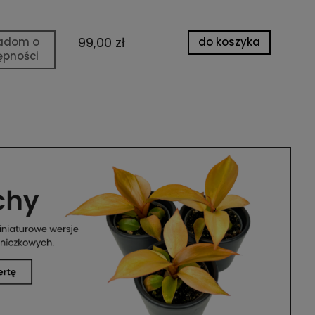
99,00 zł
14
adom o
do koszyka
ępności