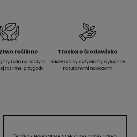
ztwo roślinne
Troska o środowisko
użymy radą na każdym
Nasze rośliny odżywiamy wyłącznie
ej roślinnej przygody
naturalnymi nawozami
"Rośliny WSPANIAŁE !!! W supe cenie udało