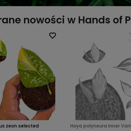
ane nowości w Hands of P
us zeon selected
Hoya polyneura Inner Var