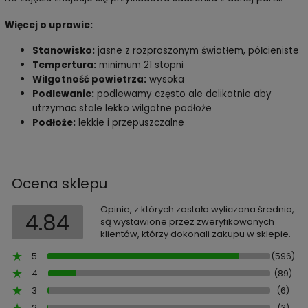
Więcej o uprawie:
Stanowisko:
jasne z rozproszonym światłem, półcieniste
Tempertura:
minimum 21 stopni
Wilgotność powietrza:
wysoka
Podlewanie:
podlewamy często ale delikatnie aby
utrzymac stale lekko wilgotne podłoże
Podłoże:
lekkie i przepuszczalne
Ocena sklepu
Opinie, z których została wyliczona średnia,
4.84
są wystawione przez zweryfikowanych
klientów, którzy dokonali zakupu w sklepie.
5
(596)
4
(89)
3
(6)
2
(3)