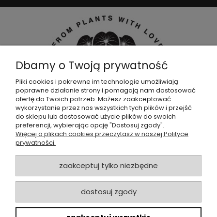
Dbamy o Twoją prywatność
Pliki cookies i pokrewne im technologie umożliwiają
poprawne działanie strony i pomagają nam dostosować
Dołącz do naszej
grupy facebookowej !
ofertę do Twoich potrzeb. Możesz zaakceptować
wykorzystanie przez nas wszystkich tych plików i przejść
do sklepu lub dostosować użycie plików do swoich
POMOC
preferencji, wybierając opcję "Dostosuj zgody".
Więcej o plikach cookies przeczytasz w naszej Polityce
prywatności.
SKLEP
zaakceptuj tylko niezbędne
ZAMÓWIENIA
dostosuj zgody
MOJE KONTO